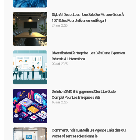
Style Art Déco : Louer Une Salle Sur Mesure Grâce À
1001Salles Pour Un Événement Élégant
27 avril 2025
Diversification D’entreprise : Les Clés D’une Expansion
Réussie À L’international
20 avril 2025
Définition SMO Et Engagement Client : Le Guide
Complet Pour Les Entreprises B2B
16 avril 2025
Comment Choisir La Meilleure Agence LinkedIn Pour
Votre Présence Professionnelle