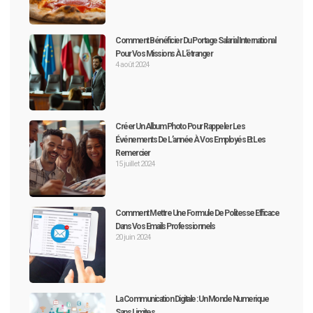
Comment Bénéficier Du Portage Salarial International
Pour Vos Missions À L’étranger
4 août 2024
Créer Un Album Photo Pour Rappeler Les
Événements De L’année À Vos Employés Et Les
Remercier
15 juillet 2024
Comment Mettre Une Formule De Politesse Efficace
Dans Vos Emails Professionnels
20 juin 2024
La Communication Digitale : Un Monde Numerique
Sans Limites