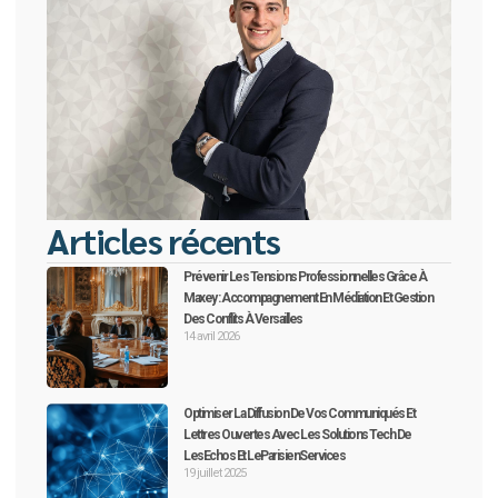
Articles récents
Prévenir Les Tensions Professionnelles Grâce À
Maxey : Accompagnement En Médiation Et Gestion
Des Conflits À Versailles
14 avril 2026
Optimiser La Diffusion De Vos Communiqués Et
Lettres Ouvertes Avec Les Solutions Tech De
LesEchos Et LeParisienServices
19 juillet 2025