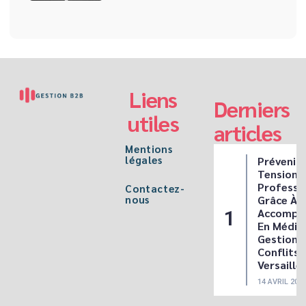
Liens
Derniers
utiles
articles
Mentions
légales
Prévenir 
Tensions
Professi
Contactez-
nous
Grâce À M
Accompa
En Média
Gestion 
Conflits 
Versaille
14 AVRIL 202