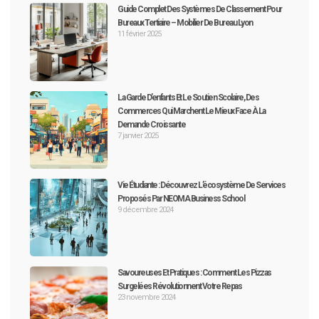
Guide Complet Des Systèmes De Classement Pour
Bureaux Tertiaire – Mobilier De Bureau Lyon
11 février 2025
La Garde D’enfants Et Le Soutien Scolaire, Des
Commerces Qui Marchent Le Mieux Face À La
Demande Croissante
7 janvier 2025
Vie Étudiante : Découvrez L’écosystème De Services
Proposés Par NEOMA Business School
9 décembre 2024
Savoureuses Et Pratiques : Comment Les Pizzas
Surgelées Révolutionnent Votre Repas
23 novembre 2024