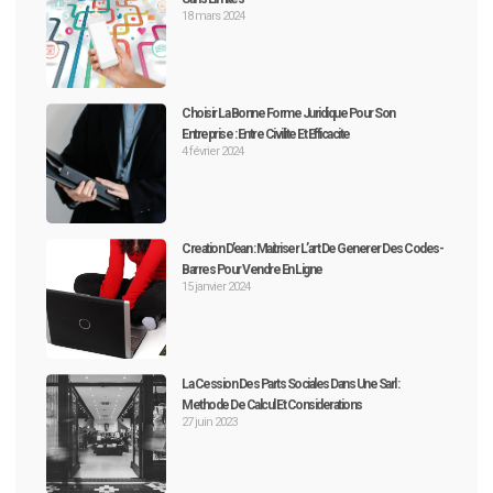
18 mars 2024
Choisir La Bonne Forme Juridique Pour Son
Entreprise : Entre Civilite Et Efficacite
4 février 2024
Creation D’ean : Maitriser L’art De Generer Des Codes-
Barres Pour Vendre En Ligne
15 janvier 2024
La Cession Des Parts Sociales Dans Une Sarl :
Methode De Calcul Et Considerations
27 juin 2023